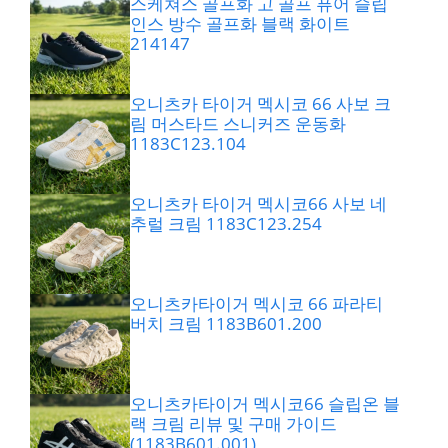
스케쳐스 골프화 고 골프 퓨어 슬립
인스 방수 골프화 블랙 화이트
214147
오니츠카 타이거 멕시코 66 사보 크
림 머스타드 스니커즈 운동화
1183C123.104
오니츠카 타이거 멕시코66 사보 네
추럴 크림 1183C123.254
오니츠카타이거 멕시코 66 파라티
버치 크림 1183B601.200
오니츠카타이거 멕시코66 슬립온 블
랙 크림 리뷰 및 구매 가이드
(1183B601.001)