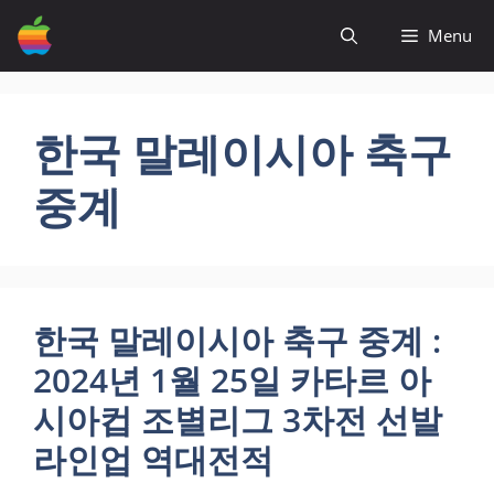
컨
Menu
텐
츠
로
건
한국 말레이시아 축구
너
뛰
중계
기
한국 말레이시아 축구 중계 :
2024년 1월 25일 카타르 아
시아컵 조별리그 3차전 선발
라인업 역대전적