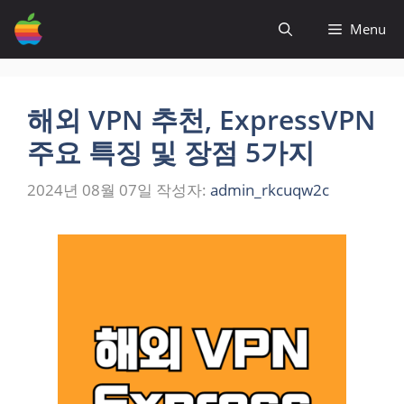
컨
Menu
텐
츠
로
건
해외 VPN 추천, ExpressVPN
너
주요 특징 및 장점 5가지
뛰
기
2024년 08월 07일
작성자:
admin_rkcuqw2c