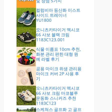
및 장점 5가지
컬럼비아 등산화 이스트
사이드 트레이너
YU1800
오니츠카타이거 멕시코
66 사보 블랙 크림
1183C123.001
식물 이름표 10cm 추천,
화분 관리 편한 대형 원
예 라벨 후기
공용 마이크 위생 관리용
마이크 커버 2P 사용 후
기
오니츠카타이거 멕시코
66 사보 크림 마코블루
운동화 스니커즈 추천
1183C123
스케쳐스 골프화 고 골프