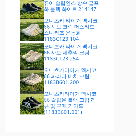
퓨어 슬립인스 방수 골프
화 블랙 화이트 214147
오니츠카 타이거 멕시코
66 사보 크림 머스타드
스니커즈 운동화
1183C123.104
오니츠카 타이거 멕시코
66 사보 네추럴 크림
1183C123.254
오니츠카타이거 멕시코
66 파라티 버치 크림
1183B601.200
오니츠카타이거 멕시코
66 슬립온 블랙 크림 리
뷰 및 구매 가이드
(1183B601.001)