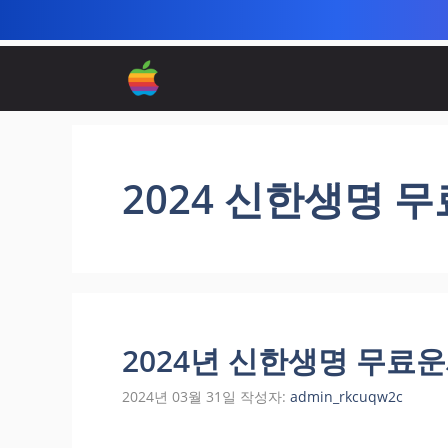
컨
텐
츠
로
건
너
2024 신한생명 
뛰
기
2024년 신한생명 무료
2024년 03월 31일
작성자:
admin_rkcuqw2c