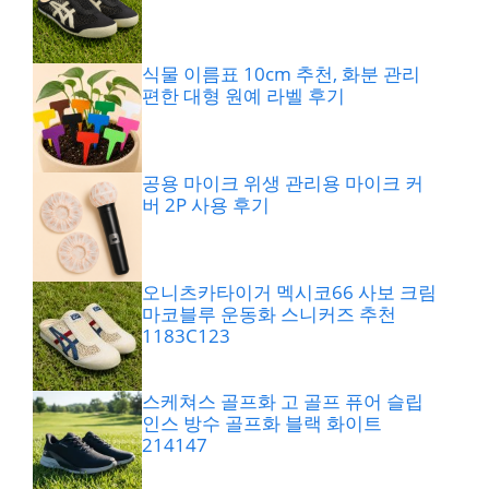
식물 이름표 10cm 추천, 화분 관리
편한 대형 원예 라벨 후기
공용 마이크 위생 관리용 마이크 커
버 2P 사용 후기
오니츠카타이거 멕시코66 사보 크림
마코블루 운동화 스니커즈 추천
1183C123
스케쳐스 골프화 고 골프 퓨어 슬립
인스 방수 골프화 블랙 화이트
214147