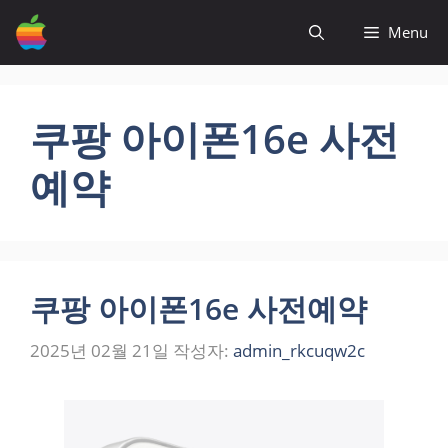
컨
Menu
텐
츠
로
건
쿠팡 아이폰16e 사전
너
뛰
예약
기
쿠팡 아이폰16e 사전예약
2025년 02월 21일
작성자:
admin_rkcuqw2c