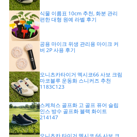
식물 이름표 10cm 추천, 화분 관리
편한 대형 원예 라벨 후기
공용 마이크 위생 관리용 마이크 커
버 2P 사용 후기
오니츠카타이거 멕시코66 사보 크림
마코블루 운동화 스니커즈 추천
1183C123
스케쳐스 골프화 고 골프 퓨어 슬립
인스 방수 골프화 블랙 화이트
214147
오니츠카 타이거 멕시코 66 사보 크