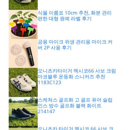
식물 이름표 10cm 추천, 화분 관리
편한 대형 원예 라벨 후기
공용 마이크 위생 관리용 마이크 커
버 2P 사용 후기
오니츠카타이거 멕시코66 사보 크림
마코블루 운동화 스니커즈 추천
1183C123
스케쳐스 골프화 고 골프 퓨어 슬립
인스 방수 골프화 블랙 화이트
214147
오니츠카 타이거 멕시코 66 사보 크