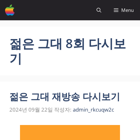
컨
Menu
텐
츠
로
건
젊은 그대 8회 다시보
너
뛰
기
기
젊은 그대 재방송 다시보기
2024년 09월 22일
작성자:
admin_rkcuqw2c