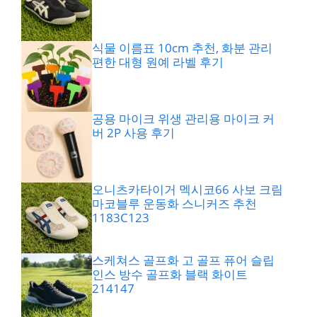
식물 이름표 10cm 추천, 화분 관리
편한 대형 원예 라벨 후기
공용 마이크 위생 관리용 마이크 커
버 2P 사용 후기
오니츠카타이거 멕시코66 사보 크림
마코블루 운동화 스니커즈 추천
1183C123
스케쳐스 골프화 고 골프 퓨어 슬립
인스 방수 골프화 블랙 화이트
214147