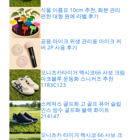
식물 이름표 10cm 추천, 화분 관리
편한 대형 원예 라벨 후기
공용 마이크 위생 관리용 마이크 커
버 2P 사용 후기
오니츠카타이거 멕시코66 사보 크림
마코블루 운동화 스니커즈 추천
1183C123
스케쳐스 골프화 고 골프 퓨어 슬립
인스 방수 골프화 블랙 화이트
214147
오니츠카 타이거 멕시코 66 사보 크