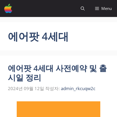
컨
Menu
텐
츠
로
건
에어팟 4세대
너
뛰
기
에어팟 4세대 사전예약 및 출
시일 정리
2024년 09월 12일
작성자:
admin_rkcuqw2c