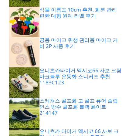
식물 이름표 10cm 추천, 화분 관리
편한 대형 원예 라벨 후기
공용 마이크 위생 관리용 마이크 커
버 2P 사용 후기
오니츠카타이거 멕시코66 사보 크림
마코블루 운동화 스니커즈 추천
1183C123
스케쳐스 골프화 고 골프 퓨어 슬립
인스 방수 골프화 블랙 화이트
214147
오니츠카 타이거 멕시코 66 사보 크