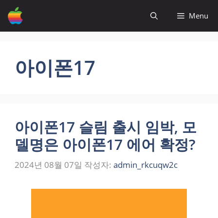
컨
Menu
텐
츠
로
건
아이폰17
너
뛰
기
아이폰17 슬림 출시 임박, 모
델명은 아이폰17 에어 확정?
2024년 08월 07일
작성자:
admin_rkcuqw2c