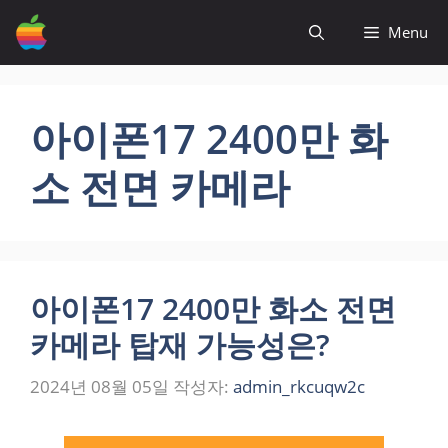
컨
Menu
텐
츠
로
건
아이폰17 2400만 화
너
뛰
소 전면 카메라
기
아이폰17 2400만 화소 전면
카메라 탑재 가능성은?
2024년 08월 05일
작성자:
admin_rkcuqw2c