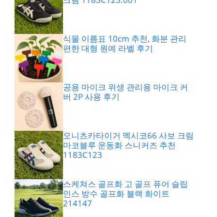
식물 이름표 10cm 추천, 화분 관리
편한 대형 원예 라벨 후기
공용 마이크 위생 관리용 마이크 커
버 2P 사용 후기
오니츠카타이거 멕시코66 사보 크림
마코블루 운동화 스니커즈 추천
1183C123
스케쳐스 골프화 고 골프 퓨어 슬립
인스 방수 골프화 블랙 화이트
214147