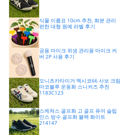
식물 이름표 10cm 추천, 화분 관리
편한 대형 원예 라벨 후기
공용 마이크 위생 관리용 마이크 커
버 2P 사용 후기
오니츠카타이거 멕시코66 사보 크림
마코블루 운동화 스니커즈 추천
1183C123
스케쳐스 골프화 고 골프 퓨어 슬립
인스 방수 골프화 블랙 화이트
214147