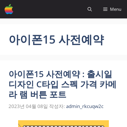
컨
Menu
텐
츠
로
건
아이폰15 사전예약
너
뛰
기
아이폰15 사전예약 : 출시일
디자인 C타입 스펙 가격 카메
라 램 버튼 포트
2023년 04월 08일
작성자:
admin_rkcuqw2c