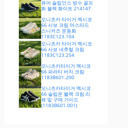
퓨어 슬립인스 방수 골프
화 블랙 화이트 214147
오니츠카 타이거 멕시코
66 사보 크림 머스타드
스니커즈 운동화
1183C123.104
오니츠카 타이거 멕시코
66 사보 네추럴 크림
1183C123.254
오니츠카타이거 멕시코
66 파라티 버치 크림
1183B601.200
오니츠카타이거 멕시코
66 슬립온 블랙 크림 리
뷰 및 구매 가이드
(1183B601.001)