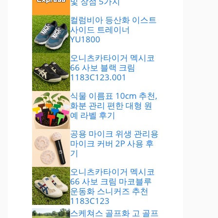
및 장점 5가지
컬럼비아 등산화 이스트
사이드 트레이너
YU1800
오니츠카타이거 멕시코
66 사보 블랙 크림
1183C123.001
식물 이름표 10cm 추천,
화분 관리 편한 대형 원
예 라벨 후기
공용 마이크 위생 관리용
마이크 커버 2P 사용 후
기
오니츠카타이거 멕시코
66 사보 크림 마코블루
운동화 스니커즈 추천
1183C123
스케쳐스 골프화 고 골프