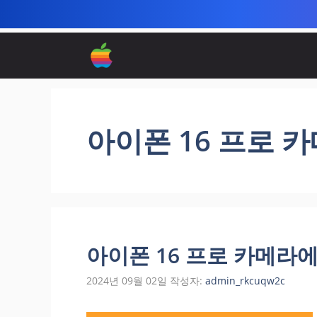
컨
텐
츠
로
건
너
아이폰 16 프로 
뛰
기
아이폰 16 프로 카메라
2024년 09월 02일
작성자:
admin_rkcuqw2c