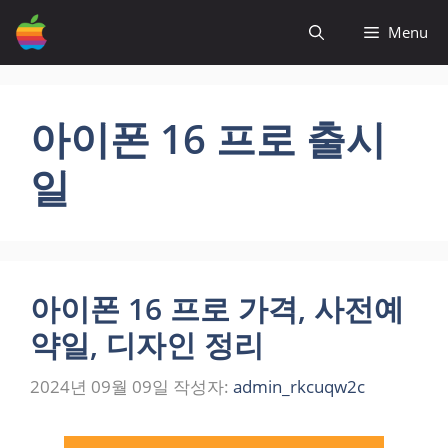
컨
Menu
텐
츠
로
건
아이폰 16 프로 출시
너
뛰
일
기
아이폰 16 프로 가격, 사전예
약일, 디자인 정리
2024년 09월 09일
작성자:
admin_rkcuqw2c