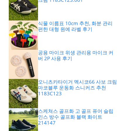
식물 이름표 10cm 추천, 화분 관리
편한 대형 원예 라벨 후기
공용 마이크 위생 관리용 마이크 커
버 2P 사용 후기
오니츠카타이거 멕시코66 사보 크림
마코블루 운동화 스니커즈 추천
1183C123
스케쳐스 골프화 고 골프 퓨어 슬립
인스 방수 골프화 블랙 화이트
214147