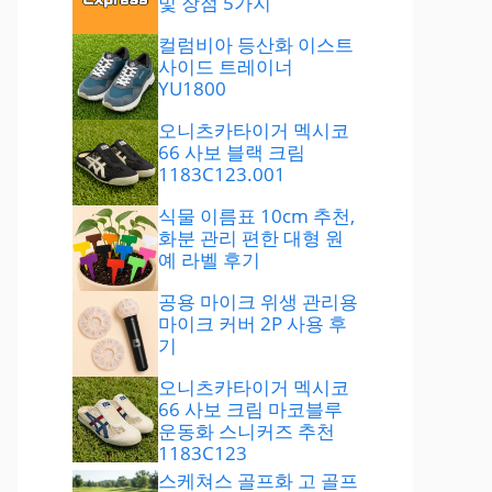
및 장점 5가지
컬럼비아 등산화 이스트
사이드 트레이너
YU1800
오니츠카타이거 멕시코
66 사보 블랙 크림
1183C123.001
식물 이름표 10cm 추천,
화분 관리 편한 대형 원
예 라벨 후기
공용 마이크 위생 관리용
마이크 커버 2P 사용 후
기
오니츠카타이거 멕시코
66 사보 크림 마코블루
운동화 스니커즈 추천
1183C123
스케쳐스 골프화 고 골프