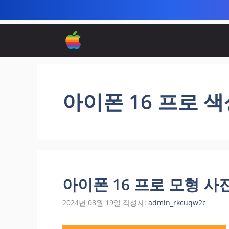
컨
텐
츠
로
건
너
아이폰 16 프로 
뛰
기
아이폰 16 프로 모형 사
2024년 08월 19일
작성자:
admin_rkcuqw2c