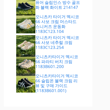
퓨어 슬립인스 방수 골프
화 블랙 화이트 214147
오니츠카 타이거 멕시코
66 사보 크림 머스타드
스니커즈 운동화
1183C123.104
오니츠카 타이거 멕시코
66 사보 네추럴 크림
1183C123.254
오니츠카타이거 멕시코
66 파라티 버치 크림
1183B601.200
오니츠카타이거 멕시코
66 슬립온 블랙 크림 리
뷰 및 구매 가이드
(1183B601.001)