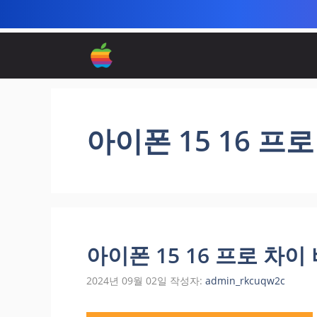
컨
텐
츠
로
건
너
아이폰 15 16 프
뛰
기
아이폰 15 16 프로 차이
2024년 09월 02일
작성자:
admin_rkcuqw2c