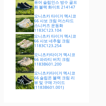
퓨어 슬립인스 방수 골프
화 블랙 화이트 214147
오니츠카 타이거 멕시코
66 사보 크림 머스타드
스니커즈 운동화
1183C123.104
오니츠카 타이거 멕시코
66 사보 네추럴 크림
1183C123.254
오니츠카타이거 멕시코
66 파라티 버치 크림
1183B601.200
오니츠카타이거 멕시코
66 슬립온 블랙 크림 리
뷰 및 구매 가이드
(1183B601.001)