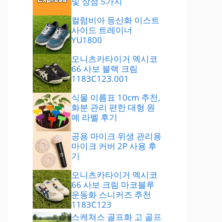
및 장점 5가지
컬럼비아 등산화 이스트
사이드 트레이너
YU1800
오니츠카타이거 멕시코
66 사보 블랙 크림
1183C123.001
식물 이름표 10cm 추천,
화분 관리 편한 대형 원
예 라벨 후기
공용 마이크 위생 관리용
마이크 커버 2P 사용 후
기
오니츠카타이거 멕시코
66 사보 크림 마코블루
운동화 스니커즈 추천
1183C123
스케쳐스 골프화 고 골프