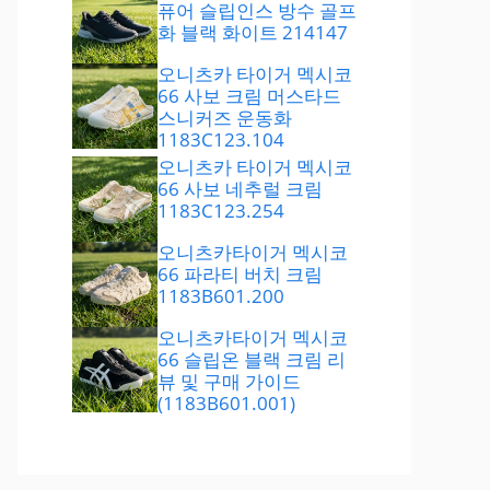
퓨어 슬립인스 방수 골프
화 블랙 화이트 214147
오니츠카 타이거 멕시코
66 사보 크림 머스타드
스니커즈 운동화
1183C123.104
오니츠카 타이거 멕시코
66 사보 네추럴 크림
1183C123.254
오니츠카타이거 멕시코
66 파라티 버치 크림
1183B601.200
오니츠카타이거 멕시코
66 슬립온 블랙 크림 리
뷰 및 구매 가이드
(1183B601.001)