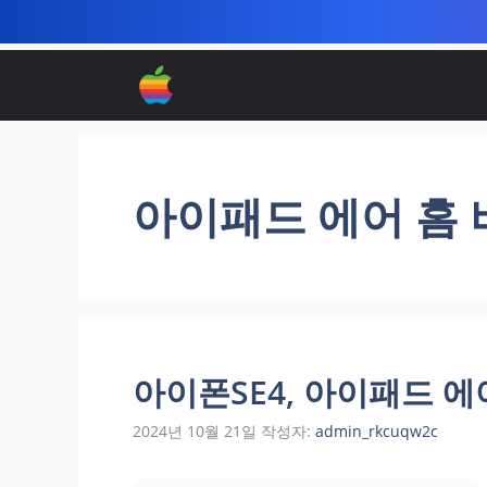
컨
텐
츠
로
건
너
아이패드 에어 홈 
뛰
기
아이폰SE4, 아이패드 에
2024년 10월 21일
작성자:
admin_rkcuqw2c