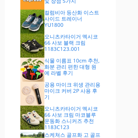
및 장점 5가지
컬럼비아 등산화 이스트
사이드 트레이너
YU1800
오니츠카타이거 멕시코
66 사보 블랙 크림
1183C123.001
식물 이름표 10cm 추천,
화분 관리 편한 대형 원
예 라벨 후기
공용 마이크 위생 관리용
마이크 커버 2P 사용 후
기
오니츠카타이거 멕시코
66 사보 크림 마코블루
운동화 스니커즈 추천
1183C123
스케쳐스 골프화 고 골프