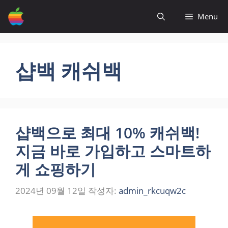
컨
Menu
텐
츠
로
건
샵백 캐쉬백
너
뛰
기
샵백으로 최대 10% 캐쉬백!
지금 바로 가입하고 스마트하
게 쇼핑하기
2024년 09월 12일
작성자:
admin_rkcuqw2c