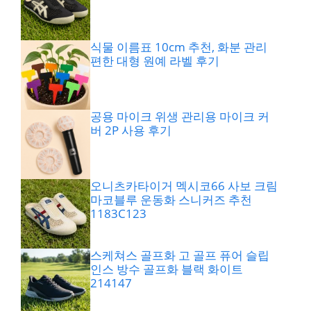
식물 이름표 10cm 추천, 화분 관리
편한 대형 원예 라벨 후기
공용 마이크 위생 관리용 마이크 커
버 2P 사용 후기
오니츠카타이거 멕시코66 사보 크림
마코블루 운동화 스니커즈 추천
1183C123
스케쳐스 골프화 고 골프 퓨어 슬립
인스 방수 골프화 블랙 화이트
214147