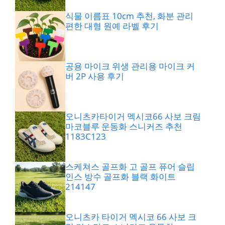
식물 이름표 10cm 추천, 화분 관리
편한 대형 원예 라벨 후기
공용 마이크 위생 관리용 마이크 커
버 2P 사용 후기
오니츠카타이거 멕시코66 사보 크림
마코블루 운동화 스니커즈 추천
1183C123
스케쳐스 골프화 고 골프 퓨어 슬립
인스 방수 골프화 블랙 화이트
214147
오니츠카 타이거 멕시코 66 사보 크