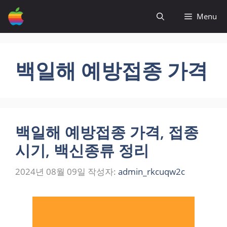
컨
Menu
텐
츠
로
건
백일해 예방접종 가격
너
뛰
기
백일해 예방접종 가격, 접종
시기, 백신종류 정리
2024년 08월 09일
작성자:
admin_rkcuqw2c