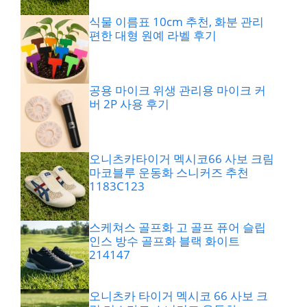
식물 이름표 10cm 추천, 화분 관리
편한 대형 원예 라벨 후기
공용 마이크 위생 관리용 마이크 커
버 2P 사용 후기
오니츠카타이거 멕시코66 사보 크림
마코블루 운동화 스니커즈 추천
1183C123
스케쳐스 골프화 고 골프 퓨어 슬립
인스 방수 골프화 블랙 화이트
214147
오니츠카 타이거 멕시코 66 사보 크