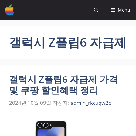
컨
Menu
텐
츠
로
건
갤럭시 Z플립6 자급제
너
뛰
기
갤럭시 Z플립6 자급제 가격
및 쿠팡 할인혜택 정리
2024년 10월 09일
작성자:
admin_rkcuqw2c