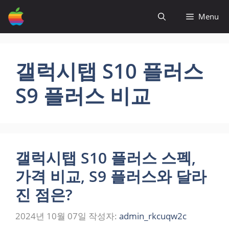
컨
Menu
텐
츠
로
건
갤럭시탭 S10 플러스
너
뛰
S9 플러스 비교
기
갤럭시탭 S10 플러스 스펙,
가격 비교, S9 플러스와 달라
진 점은?
2024년 10월 07일
작성자:
admin_rkcuqw2c