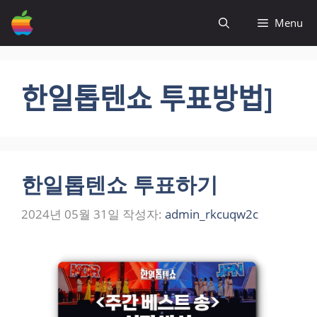
컨
Menu
텐
츠
로
건
한일톱텐쇼 투표방법]
너
뛰
기
한일톱텐쇼 투표하기
2024년 05월 31일
작성자:
admin_rkcuqw2c