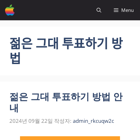
컨
Menu
텐
츠
로
건
젊은 그대 투표하기 방
너
뛰
법
기
젊은 그대 투표하기 방법 안
내
2024년 09월 22일
작성자:
admin_rkcuqw2c