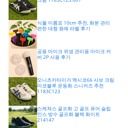
식물 이름표 10cm 추천, 화분 관리
편한 대형 원예 라벨 후기
공용 마이크 위생 관리용 마이크 커
버 2P 사용 후기
오니츠카타이거 멕시코66 사보 크림
마코블루 운동화 스니커즈 추천
1183C123
스케쳐스 골프화 고 골프 퓨어 슬립
인스 방수 골프화 블랙 화이트
214147