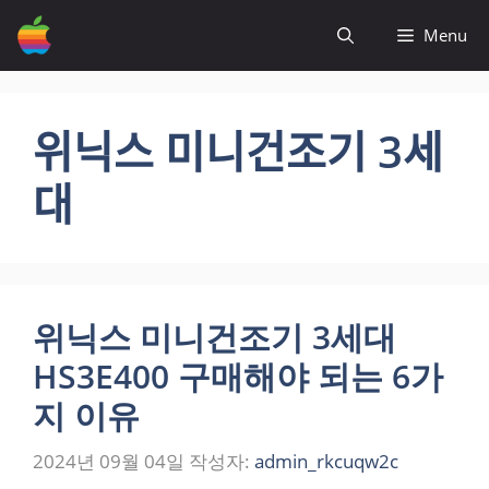
컨
Menu
텐
츠
로
건
위닉스 미니건조기 3세
너
뛰
대
기
위닉스 미니건조기 3세대
HS3E400 구매해야 되는 6가
지 이유
2024년 09월 04일
작성자:
admin_rkcuqw2c