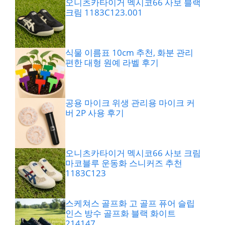
오니츠카타이거 멕시코66 사보 블랙
크림 1183C123.001
식물 이름표 10cm 추천, 화분 관리
편한 대형 원예 라벨 후기
공용 마이크 위생 관리용 마이크 커
버 2P 사용 후기
오니츠카타이거 멕시코66 사보 크림
마코블루 운동화 스니커즈 추천
1183C123
스케쳐스 골프화 고 골프 퓨어 슬립
인스 방수 골프화 블랙 화이트
214147