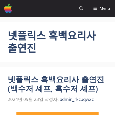
컨
Menu
텐
츠
로
건
넷플릭스 흑백요리사
너
뛰
출연진
기
넷플릭스 흑백요리사 출연진
(백수저 셰프, 흑수저 셰프)
2024년 09월 23일
작성자:
admin_rkcuqw2c