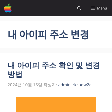
컨
Menu
텐
츠
로
건
내 아이피 주소 변경
너
뛰
기
내 아이피 주소 확인 및 변경
방법
2024년 10월 15일
작성자:
admin_rkcuqw2c