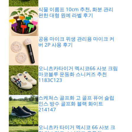
식물 이름표 10cm 추천, 화분 관리
편한 대형 원예 라벨 후기
공용 마이크 위생 관리용 마이크 커
버 2P 사용 후기
오니츠카타이거 멕시코66 사보 크림
마코블루 운동화 스니커즈 추천
1183C123
스케쳐스 골프화 고 골프 퓨어 슬립
인스 방수 골프화 블랙 화이트
214147
오니츠카 타이거 멕시코 66 사보 크