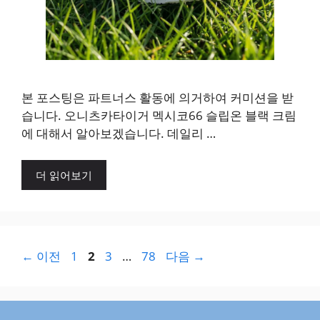
본 포스팅은 파트너스 활동에 의거하여 커미션을 받
습니다. 오니츠카타이거 멕시코66 슬립온 블랙 크림
에 대해서 알아보겠습니다. 데일리 …
더 읽어보기
페
페
페
페
←
이전
1
2
3
…
78
다음
→
이
이
이
이
지
지
지
지