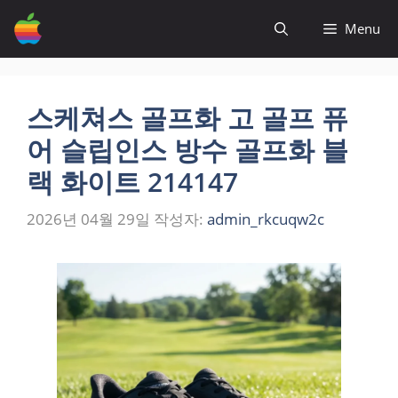
컨
Menu
텐
츠
로
건
스케쳐스 골프화 고 골프 퓨
너
어 슬립인스 방수 골프화 블
뛰
기
랙 화이트 214147
2026년 04월 29일
작성자:
admin_rkcuqw2c