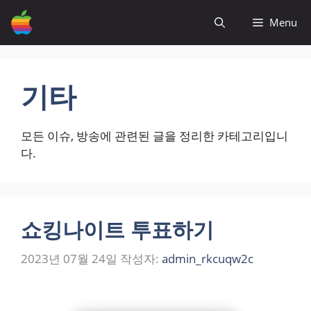
컨
Menu
텐
츠
로
건
기타
너
뛰
기
모든 이슈, 방송에 관련된 글을 정리한 카테고리입니
다.
쇼킹나이트 투표하기
2023년 07월 24일
작성자:
admin_rkcuqw2c