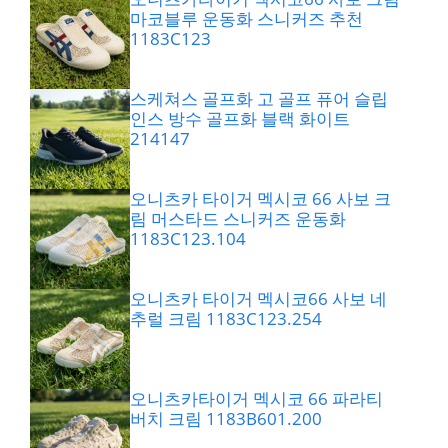
마코블루 운동화 스니커즈 추천
1183C123
스케쳐스 골프화 고 골프 퓨어 슬립
인스 방수 골프화 블랙 화이트
214147
오니츠카 타이거 멕시코 66 사보 크
림 머스타드 스니커즈 운동화
1183C123.104
오니츠카 타이거 멕시코66 사보 네
추럴 크림 1183C123.254
오니츠카타이거 멕시코 66 파라티
버치 크림 1183B601.200