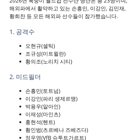
2026년 북중미 월드컵 선수단 명단은 총 23명이며,
해외파에서 활약하고 있는 손흥민, 이강인, 김민재,
황희찬 등 모든 해외파 선수들이 참가했습니다.
1. 공격수
오현규(셀틱)
조규성(미트윌란)
황의조(노리치 시티)
2. 미드필더
손흥민(토트넘)
이강인(파리 생제르맹)
박용우(알아인)
이재성(마인츠)
홍현석(헨트)
황인범(츠르베나 즈베즈다)
정우영(VfB 슈투트가르트)