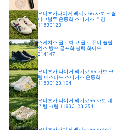
오니츠카타이거 멕시코66 사보 크림
마코블루 운동화 스니커즈 추천
1183C123
스케쳐스 골프화 고 골프 퓨어 슬립
인스 방수 골프화 블랙 화이트
214147
오니츠카 타이거 멕시코 66 사보 크
림 머스타드 스니커즈 운동화
1183C123.104
오니츠카 타이거 멕시코66 사보 네
추럴 크림 1183C123.254
오니츠카타이거 멕시코 66 파라티