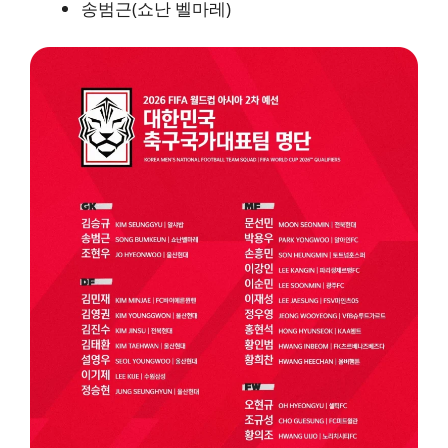
송범근(쇼난 벨마레)