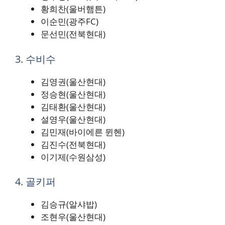
황희찬(울버햄튼)
이순민(광주FC)
문선민(전북현대)
3. 수비수
김영권(울산현대)
정승현(울산현대)
김태환(울산현대)
설영우(울산현대)
김민재(바이에른 뮌헨)
김진수(전북현대)
이기제(수원삼성)
4. 골키퍼
김승규(알샤밥)
조현우(울산현대)