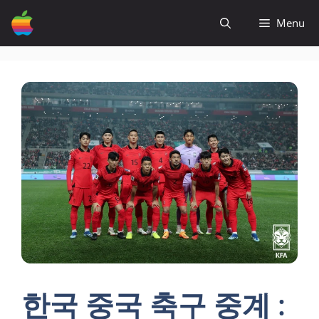
컨
Menu
텐
츠
로
건
너
뛰
기
한국 중국 축구 중계 :