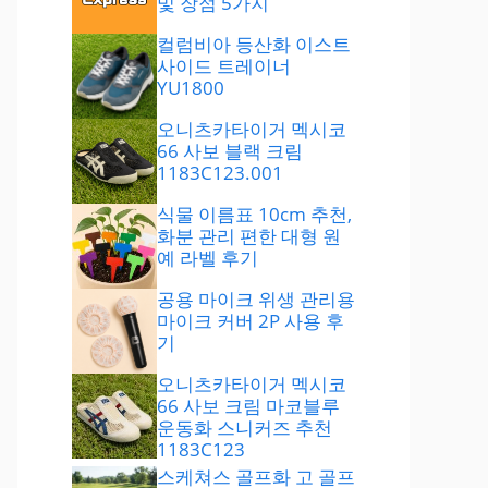
및 장점 5가지
컬럼비아 등산화 이스트
사이드 트레이너
YU1800
오니츠카타이거 멕시코
66 사보 블랙 크림
1183C123.001
식물 이름표 10cm 추천,
화분 관리 편한 대형 원
예 라벨 후기
공용 마이크 위생 관리용
마이크 커버 2P 사용 후
기
오니츠카타이거 멕시코
66 사보 크림 마코블루
운동화 스니커즈 추천
1183C123
스케쳐스 골프화 고 골프