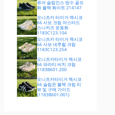
퓨어 슬립인스 방수 골프
화 블랙 화이트 214147
오니츠카 타이거 멕시코
66 사보 크림 머스타드
스니커즈 운동화
1183C123.104
오니츠카 타이거 멕시코
66 사보 네추럴 크림
1183C123.254
오니츠카타이거 멕시코
66 파라티 버치 크림
1183B601.200
오니츠카타이거 멕시코
66 슬립온 블랙 크림 리
뷰 및 구매 가이드
(1183B601.001)