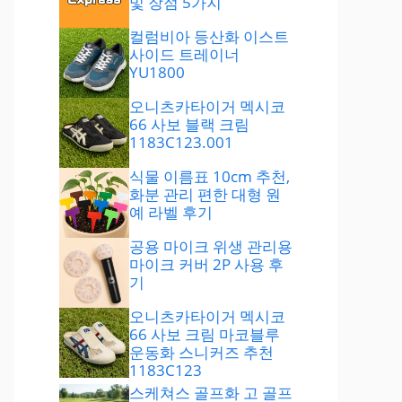
및 장점 5가지
컬럼비아 등산화 이스트
사이드 트레이너
YU1800
오니츠카타이거 멕시코
66 사보 블랙 크림
1183C123.001
식물 이름표 10cm 추천,
화분 관리 편한 대형 원
예 라벨 후기
공용 마이크 위생 관리용
마이크 커버 2P 사용 후
기
오니츠카타이거 멕시코
66 사보 크림 마코블루
운동화 스니커즈 추천
1183C123
스케쳐스 골프화 고 골프