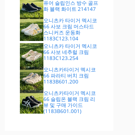
퓨어 슬립인스 방수 골프
화 블랙 화이트 214147
오니츠카 타이거 멕시코
66 사보 크림 머스타드
스니커즈 운동화
1183C123.104
오니츠카 타이거 멕시코
66 사보 네추럴 크림
1183C123.254
오니츠카타이거 멕시코
66 파라티 버치 크림
1183B601.200
오니츠카타이거 멕시코
66 슬립온 블랙 크림 리
뷰 및 구매 가이드
(1183B601.001)