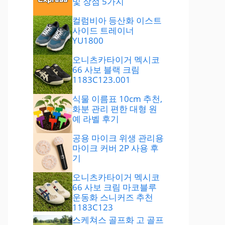
및 장점 5가지
컬럼비아 등산화 이스트
사이드 트레이너
YU1800
오니츠카타이거 멕시코
66 사보 블랙 크림
1183C123.001
식물 이름표 10cm 추천,
화분 관리 편한 대형 원
예 라벨 후기
공용 마이크 위생 관리용
마이크 커버 2P 사용 후
기
오니츠카타이거 멕시코
66 사보 크림 마코블루
운동화 스니커즈 추천
1183C123
스케쳐스 골프화 고 골프