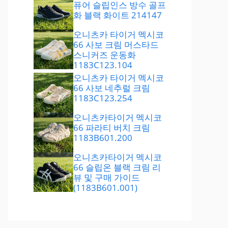
퓨어 슬립인스 방수 골프
화 블랙 화이트 214147
오니츠카 타이거 멕시코
66 사보 크림 머스타드
스니커즈 운동화
1183C123.104
오니츠카 타이거 멕시코
66 사보 네추럴 크림
1183C123.254
오니츠카타이거 멕시코
66 파라티 버치 크림
1183B601.200
오니츠카타이거 멕시코
66 슬립온 블랙 크림 리
뷰 및 구매 가이드
(1183B601.001)