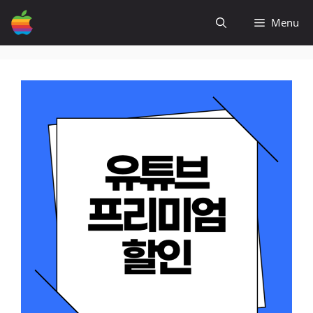
컨
Menu
텐
츠
로
건
너
뛰
기