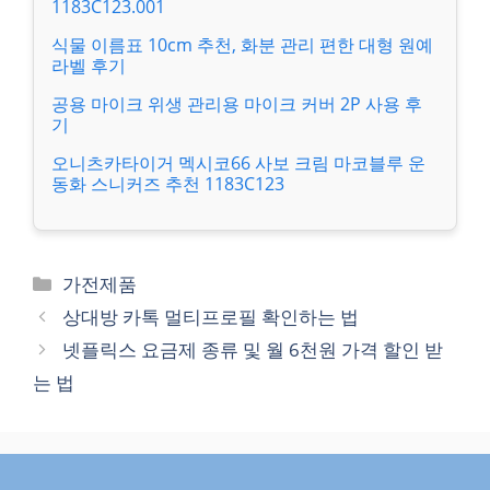
1183C123.001
식물 이름표 10cm 추천, 화분 관리 편한 대형 원예
라벨 후기
공용 마이크 위생 관리용 마이크 커버 2P 사용 후
기
오니츠카타이거 멕시코66 사보 크림 마코블루 운
동화 스니커즈 추천 1183C123
카
가전제품
테
상대방 카톡 멀티프로필 확인하는 법
고
넷플릭스 요금제 종류 및 월 6천원 가격 할인 받
리
는 법