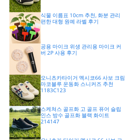
식물 이름표 10cm 추천, 화분 관리
편한 대형 원예 라벨 후기
공용 마이크 위생 관리용 마이크 커
버 2P 사용 후기
오니츠카타이거 멕시코66 사보 크림
마코블루 운동화 스니커즈 추천
1183C123
스케쳐스 골프화 고 골프 퓨어 슬립
인스 방수 골프화 블랙 화이트
214147