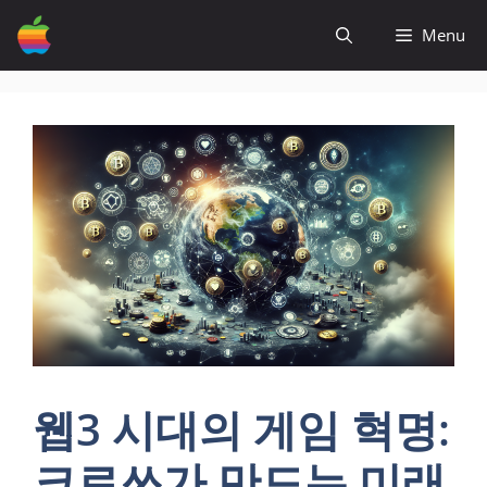
컨
Menu
텐
츠
로
건
너
뛰
기
웹3 시대의 게임 혁명:
크로쓰가 만드는 미래