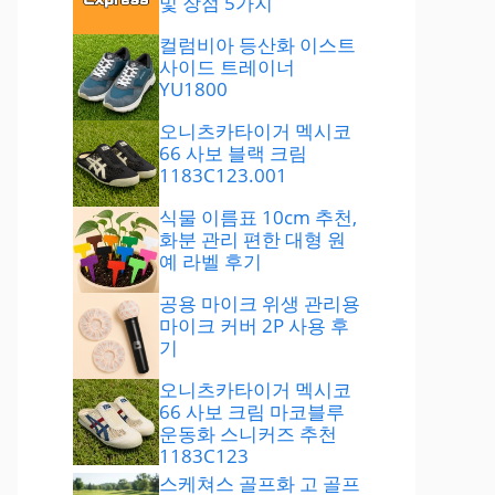
및 장점 5가지
컬럼비아 등산화 이스트
사이드 트레이너
YU1800
오니츠카타이거 멕시코
66 사보 블랙 크림
1183C123.001
식물 이름표 10cm 추천,
화분 관리 편한 대형 원
예 라벨 후기
공용 마이크 위생 관리용
마이크 커버 2P 사용 후
기
오니츠카타이거 멕시코
66 사보 크림 마코블루
운동화 스니커즈 추천
1183C123
스케쳐스 골프화 고 골프