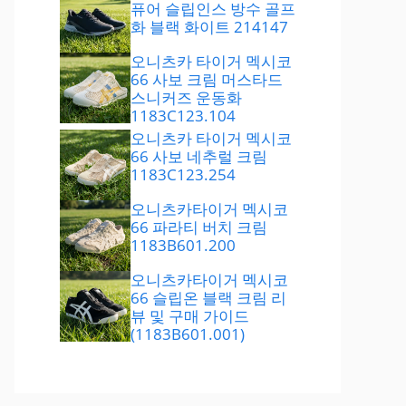
퓨어 슬립인스 방수 골프
화 블랙 화이트 214147
오니츠카 타이거 멕시코
66 사보 크림 머스타드
스니커즈 운동화
1183C123.104
오니츠카 타이거 멕시코
66 사보 네추럴 크림
1183C123.254
오니츠카타이거 멕시코
66 파라티 버치 크림
1183B601.200
오니츠카타이거 멕시코
66 슬립온 블랙 크림 리
뷰 및 구매 가이드
(1183B601.001)