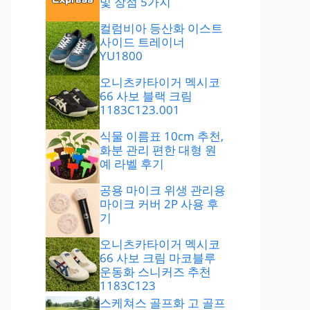
및 장점 5가지
컬럼비아 등산화 이스트
사이드 트레이너
YU1800
오니츠카타이거 멕시코
66 사보 블랙 크림
1183C123.001
식물 이름표 10cm 추천,
화분 관리 편한 대형 원
예 라벨 후기
공용 마이크 위생 관리용
마이크 커버 2P 사용 후
기
오니츠카타이거 멕시코
66 사보 크림 마코블루
운동화 스니커즈 추천
1183C123
스케쳐스 골프화 고 골프