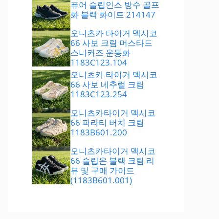
퓨어 슬립인스 방수 골프
화 블랙 화이트 214147
오니츠카 타이거 멕시코
66 사보 크림 머스타드
스니커즈 운동화
1183C123.104
오니츠카 타이거 멕시코
66 사보 네추럴 크림
1183C123.254
오니츠카타이거 멕시코
66 파라티 버치 크림
1183B601.200
오니츠카타이거 멕시코
66 슬립온 블랙 크림 리
뷰 및 구매 가이드
(1183B601.001)