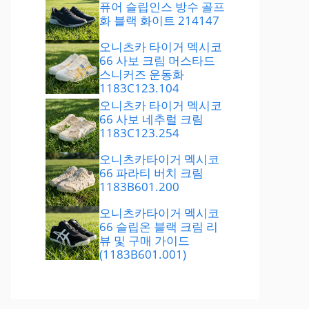
퓨어 슬립인스 방수 골프
화 블랙 화이트 214147
오니츠카 타이거 멕시코
66 사보 크림 머스타드
스니커즈 운동화
1183C123.104
오니츠카 타이거 멕시코
66 사보 네추럴 크림
1183C123.254
오니츠카타이거 멕시코
66 파라티 버치 크림
1183B601.200
오니츠카타이거 멕시코
66 슬립온 블랙 크림 리
뷰 및 구매 가이드
(1183B601.001)