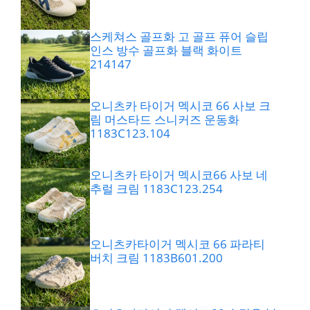
스케쳐스 골프화 고 골프 퓨어 슬립
인스 방수 골프화 블랙 화이트
214147
오니츠카 타이거 멕시코 66 사보 크
림 머스타드 스니커즈 운동화
1183C123.104
오니츠카 타이거 멕시코66 사보 네
추럴 크림 1183C123.254
오니츠카타이거 멕시코 66 파라티
버치 크림 1183B601.200