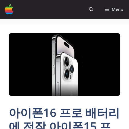
컨
Menu
텐
츠
로
건
너
뛰
기
아이폰16 프로 배터리
에 전작 아이폰15 프