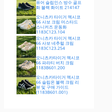
퓨어 슬립인스 방수 골프
화 블랙 화이트 214147
오니츠카 타이거 멕시코
66 사보 크림 머스타드
스니커즈 운동화
1183C123.104
오니츠카 타이거 멕시코
66 사보 네추럴 크림
1183C123.254
오니츠카타이거 멕시코
66 파라티 버치 크림
1183B601.200
오니츠카타이거 멕시코
66 슬립온 블랙 크림 리
뷰 및 구매 가이드
(1183B601.001)