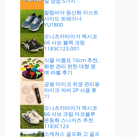
및 장점 5가지
컬럼비아 등산화 이스트
사이드 트레이너
YU1800
오니츠카타이거 멕시코
66 사보 블랙 크림
1183C123.001
식물 이름표 10cm 추천,
화분 관리 편한 대형 원
예 라벨 후기
공용 마이크 위생 관리용
마이크 커버 2P 사용 후
기
오니츠카타이거 멕시코
66 사보 크림 마코블루
운동화 스니커즈 추천
1183C123
스케쳐스 골프화 고 골프