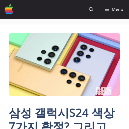
컨
Menu
텐
츠
로
건
너
뛰
기
삼성 갤럭시S24 색상
7가지 확정? 그리고