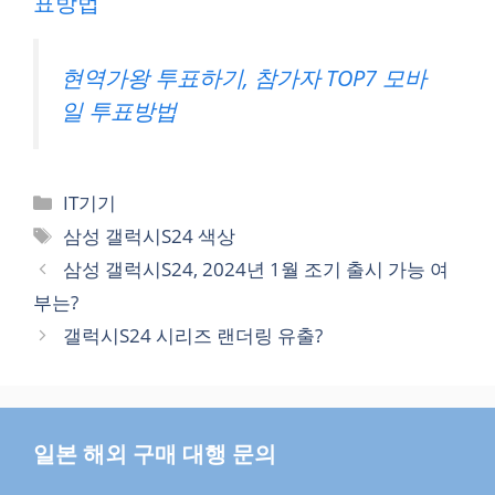
표방법
현역가왕 투표하기, 참가자 TOP7 모바
일 투표방법
카
IT기기
테
태
삼성 갤럭시S24 색상
고
그
삼성 갤럭시S24, 2024년 1월 조기 출시 가능 여
리
부는?
갤럭시S24 시리즈 랜더링 유출?
일본 해외 구매 대행 문의