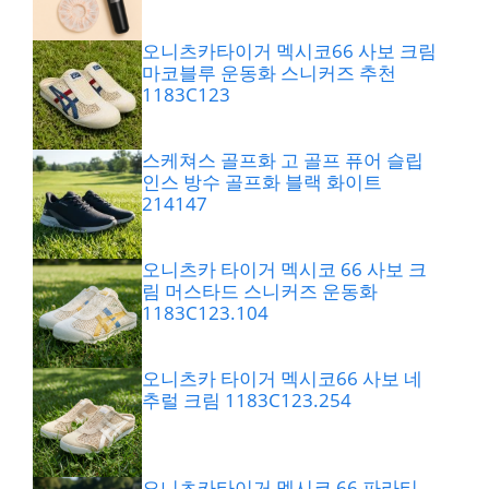
오니츠카타이거 멕시코66 사보 크림
마코블루 운동화 스니커즈 추천
1183C123
스케쳐스 골프화 고 골프 퓨어 슬립
인스 방수 골프화 블랙 화이트
214147
오니츠카 타이거 멕시코 66 사보 크
림 머스타드 스니커즈 운동화
1183C123.104
오니츠카 타이거 멕시코66 사보 네
추럴 크림 1183C123.254
오니츠카타이거 멕시코 66 파라티