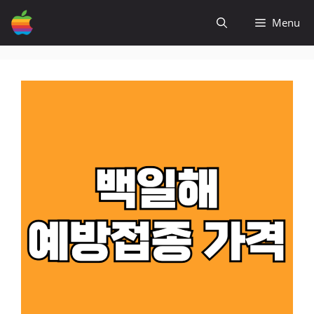
컨
Menu
텐
츠
로
건
너
뛰
기