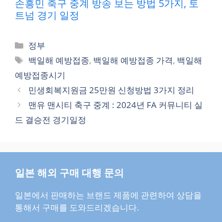
손흥민 축구 중계 방송 보는 방법 5가지, 토
트넘 경기 일정
카
정부
테
태
백일해 예방접종
,
백일해 예방접종 가격
,
백일해
고
그
예방접종시기
리
민생회복지원금 25만원 신청방법 3가지 정리
맨유 맨시티 축구 중계 : 2024년 FA 커뮤니티 실
드 결승전 경기일정
일본 해외 구매 대행 문의
일본에서 판매하는 브랜드 제품에 관련하여 상담을
통해서 구매를 도와드리겠습니다.