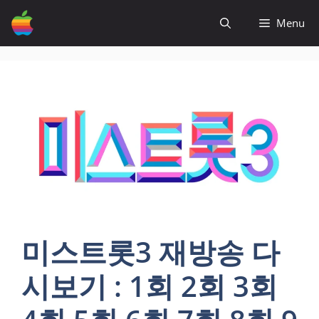
컨
Menu
텐
츠
로
건
너
뛰
기
미스트롯3 재방송 다
시보기 : 1회 2회 3회