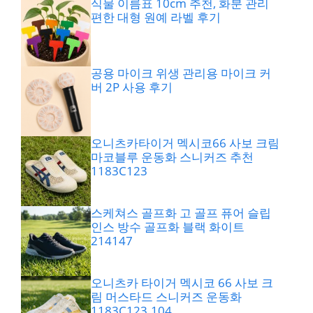
식물 이름표 10cm 추천, 화분 관리
편한 대형 원예 라벨 후기
공용 마이크 위생 관리용 마이크 커
버 2P 사용 후기
오니츠카타이거 멕시코66 사보 크림
마코블루 운동화 스니커즈 추천
1183C123
스케쳐스 골프화 고 골프 퓨어 슬립
인스 방수 골프화 블랙 화이트
214147
오니츠카 타이거 멕시코 66 사보 크
림 머스타드 스니커즈 운동화
1183C123.104