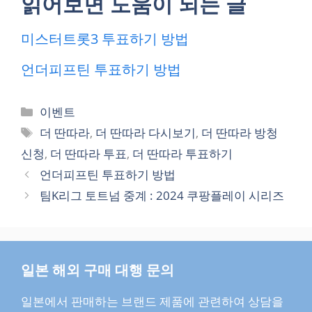
읽어보면 도움이 되는 글
미스터트롯3 투표하기 방법
언더피프틴 투표하기 방법
카
이벤트
테
태
더 딴따라
,
더 딴따라 다시보기
,
더 딴따라 방청
고
그
신청
,
더 딴따라 투표
,
더 딴따라 투표하기
리
언더피프틴 투표하기 방법
팀K리그 토트넘 중계 : 2024 쿠팡플레이 시리즈
일본 해외 구매 대행 문의
일본에서 판매하는 브랜드 제품에 관련하여 상담을