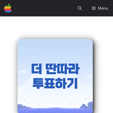
컨
Menu
텐
츠
로
건
너
뛰
기