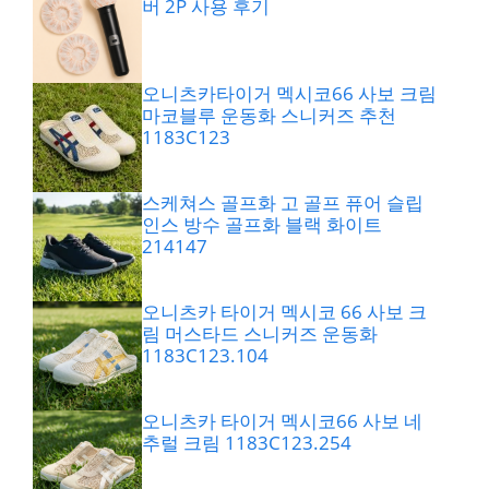
버 2P 사용 후기
오니츠카타이거 멕시코66 사보 크림
마코블루 운동화 스니커즈 추천
1183C123
스케쳐스 골프화 고 골프 퓨어 슬립
인스 방수 골프화 블랙 화이트
214147
오니츠카 타이거 멕시코 66 사보 크
림 머스타드 스니커즈 운동화
1183C123.104
오니츠카 타이거 멕시코66 사보 네
추럴 크림 1183C123.254