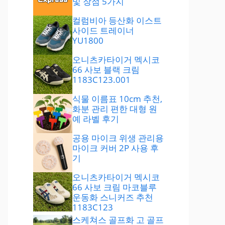
및 장점 5가지
컬럼비아 등산화 이스트
사이드 트레이너
YU1800
오니츠카타이거 멕시코
66 사보 블랙 크림
1183C123.001
식물 이름표 10cm 추천,
화분 관리 편한 대형 원
예 라벨 후기
공용 마이크 위생 관리용
마이크 커버 2P 사용 후
기
오니츠카타이거 멕시코
66 사보 크림 마코블루
운동화 스니커즈 추천
1183C123
스케쳐스 골프화 고 골프