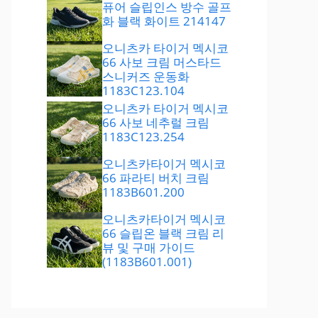
퓨어 슬립인스 방수 골프
화 블랙 화이트 214147
오니츠카 타이거 멕시코
66 사보 크림 머스타드
스니커즈 운동화
1183C123.104
오니츠카 타이거 멕시코
66 사보 네추럴 크림
1183C123.254
오니츠카타이거 멕시코
66 파라티 버치 크림
1183B601.200
오니츠카타이거 멕시코
66 슬립온 블랙 크림 리
뷰 및 구매 가이드
(1183B601.001)