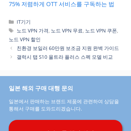
75% 저렴하게 OTT 서비스를 구독하는 법
카
IT기기
테
태
노드 VPN 가격
,
노드 VPN 무료
,
노드 VPN 쿠폰
,
고
그
노드 VPN 할인
리
친환경 보일러 60만원 보조금 지원 완벽 가이드
갤럭시 탭 S10 울트라 플러스 스펙 모델 비교
일본 해외 구매 대행 문의
일본에서 판매하는 브랜드 제품에 관련하여 상담을
통해서 구매를 도와드리겠습니다.