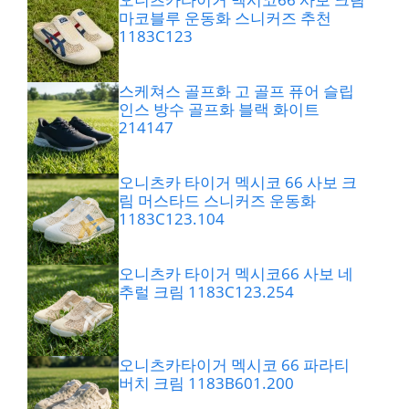
마코블루 운동화 스니커즈 추천
1183C123
스케쳐스 골프화 고 골프 퓨어 슬립
인스 방수 골프화 블랙 화이트
214147
오니츠카 타이거 멕시코 66 사보 크
림 머스타드 스니커즈 운동화
1183C123.104
오니츠카 타이거 멕시코66 사보 네
추럴 크림 1183C123.254
오니츠카타이거 멕시코 66 파라티
버치 크림 1183B601.200