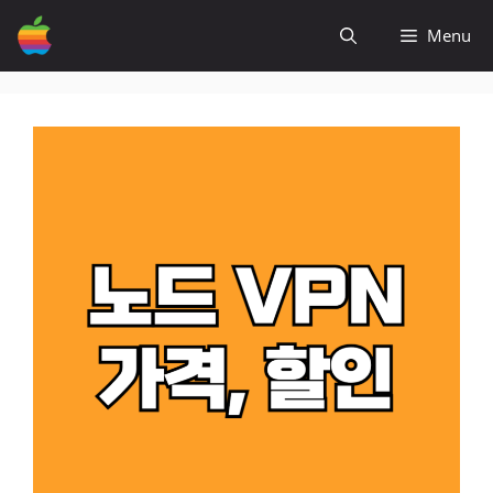
컨
Menu
텐
츠
로
건
너
뛰
기