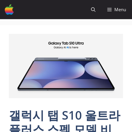
컨
Menu
텐
츠
로
건
너
뛰
기
갤럭시 탭 S10 울트라
플러스 스펙 모델 비